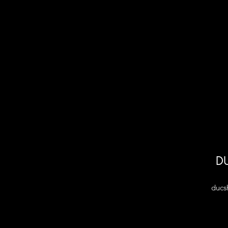
DU
ducs